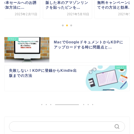
ndle本セールへのお誘
版した本のアマゾンリン
無料キャンペーンに
参加方法に...
クを貼ったピンを...
てその方法と効果...
2023年2月11日
2021年5月10日
2021年5
MacでGoogleドキュメントからKDPに
アップロードする時に問題点と...
失敗しない！KDPに登録からKindle出
版までの方法