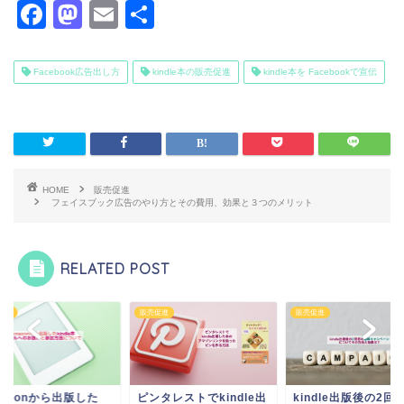
F
M
E
共
a
a
m
有
c
st
ai
Facebook広告出し方
kindle本の販売促進
kindle本を Facebookで宣伝
e
o
l
b
d
o
o
o
n
HOME
販売促進
フェイスブック広告のやり方とその費用、効果と３つのメリット
k
RELATED POST
促進
販売促進
販売促進
mazonから出版した
ピンタレストでkindle出
kindle出版後の2回