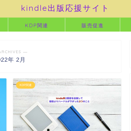
kindle出版応援サイト
KDP関連
販売促進
ARCHIVES ―
022年 2月
KDP関連