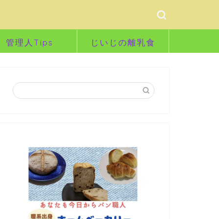
管理人Tips
じいじの離乳食