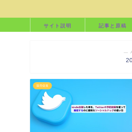
サイト説明
記事と原稿
― 
2
販売促進