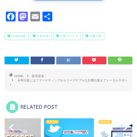
F
M
E
共
a
a
m
有
c
st
ai
kindle出版
令和出版
出版サービス
自費出版
e
o
l
b
d
o
o
o
n
HOME
販売促進
令和出版とは？マーケティングからリーズナブルな自費出版までトータルサポー
k
ト
RELATED POST
促進
販売促進
販売促進