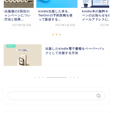
ndle出版後の2回目の
kindle出版した本を、
kindle本の無料キャ
料キャンペーンについ
Twitterの予約投稿を使
ーンのお知らせを複
の方法と効果...
って販促する...
メールアドレスに...
2021年5月20日
2022年2月24日
2021年5
出版したkindle電子書籍をペーパーバッ
クとして出版する方法