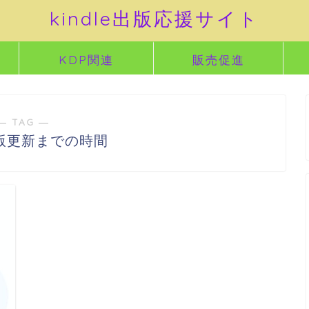
kindle出版応援サイト
KDP関連
販売促進
― TAG ―
e出版更新までの時間