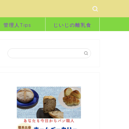
管理人Tips
じいじの離乳食