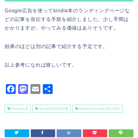
Google広告を使ってkindle本のランディングページな
どの記事を宣伝する手順を紹介しました。少し手間は
かかりますが、やってみる価値はありそうです。
効果のほどは別の記事で紹介する予定です。
以上参考になれば嬉しいです。
F
M
E
共
a
a
m
有
c
st
ai
Google広告
Google広告設定手順
Kindle本をGoogle広告で宣伝
e
o
l
b
d