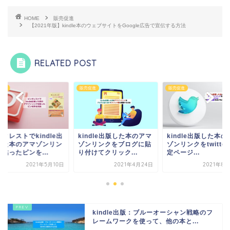
o
o
o
n
HOME
販売促進
【2021年版】kindle本のウェブサイトをGoogle広告で宣伝する方法
k
RELATED POST
促進
販売促進
販売促進
タレストでkindle出
kindle出版した本のアマ
kindle出版した本の
した本のアマゾンリン
ゾンリンクをブログに貼
ゾンリンクをtwitte
貼ったピンを...
り付けてクリック...
定ページ...
2021年5月10日
2021年4月24日
2021年8
kindle出版：ブルーオーシャン戦略のフ
レームワークを使って、他の本と...