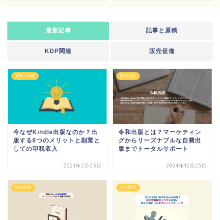
最新記事
記事と原稿
KDP関連
販売促進
記事と原稿
販売促進
今なぜKindle出版なのか？出
令和出版とは？マーケティン
版する6つのメリットと副業と
グからリーズナブルな自費出
しての印税収入
版までトータルサポート
2021年2月23日
2024年10月25日
KDP関連
KDP関連