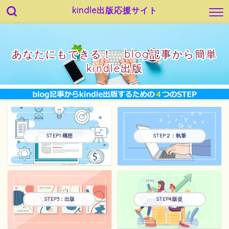
kindle出版応援サイト
あなたにもできる！ blog記事から簡単
kindle出版
STEP1 構想
STEP２：執筆
STEP3：出版
STEP4:販促