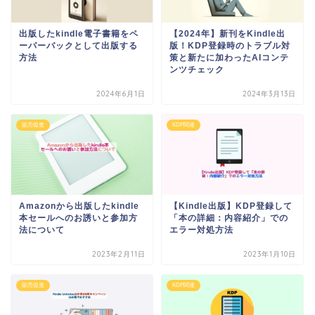
出版したkindle電子書籍をペ
【2024年】新刊をKindle出
ーパーバックとして出版する
版！KDP登録時のトラブル対
方法
策と新たに加わったAIコンテ
ンツチェック
2024年6月1日
2024年3月13日
販売促進
KDP関連
Amazonから出版したkindle
【Kindle出版】KDP登録して
本セールへのお誘いと参加方
「本の詳細：内容紹介」での
法について
エラー対処方法
2023年2月11日
2023年1月10日
販売促進
KDP関連